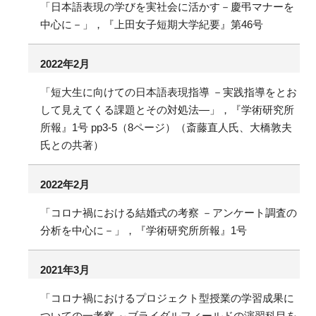
「日本語表現の学びを実社会に活かす－慶弔マナーを
中心に－」，『上田女子短期大学紀要』第46号
2022年2月
「短大生に向けての日本語表現指導 －実践指導をとお
して見えてくる課題とその対処法―」，『学術研究所
所報』1号 pp3-5（8ページ）（斎藤直人氏、大橋敦夫
氏との共著）
2022年2月
「コロナ禍における結婚式の考察 －アンケート調査の
分析を中心に－」，『学術研究所所報』1号
2021年3月
「コロナ禍におけるプロジェクト型授業の学習成果に
ついての一考察 ～ブライダルフィールドの演習科目を